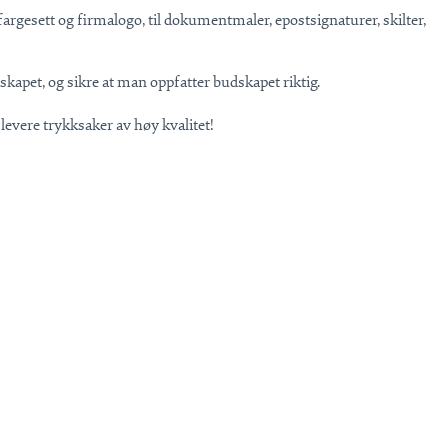
et fargesett og firmalogo, til dokumentmaler, epostsignaturer, skilter,
kapet, og sikre at man oppfatter budskapet riktig.
 å levere trykksaker av høy kvalitet!