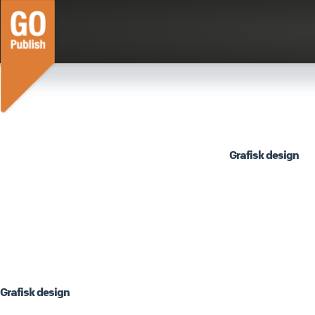
Hopp
til
innholdet
Grafisk design
Grafisk design