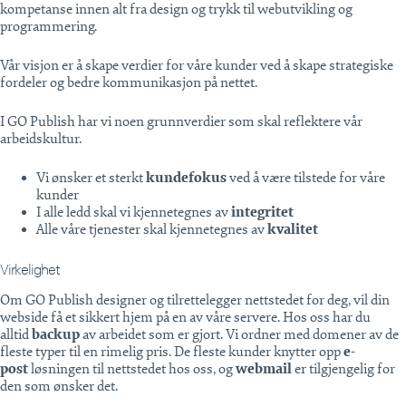
kompetanse innen alt fra design og trykk til webutvikling og
programmering.
Vår visjon er å skape verdier for våre kunder ved å skape strategiske
fordeler og bedre kommunikasjon på nettet.
I GO Publish har vi noen grunnverdier som skal reflektere vår
arbeidskultur.
Vi ønsker et sterkt
kundefokus
ved å være tilstede for våre
kunder
I alle ledd skal vi kjennetegnes av
integritet
Alle våre tjenester skal kjennetegnes av
kvalitet
Virkelighet
Om GO Publish designer og tilrettelegger nettstedet for deg, vil din
webside få et sikkert hjem på en av våre servere. Hos oss har du
alltid
backup
av arbeidet som er gjort. Vi ordner med domener av de
fleste typer til en rimelig pris. De fleste kunder knytter opp
e-
post
løsningen til nettstedet hos oss, og
webmail
er tilgjengelig for
den som ønsker det.